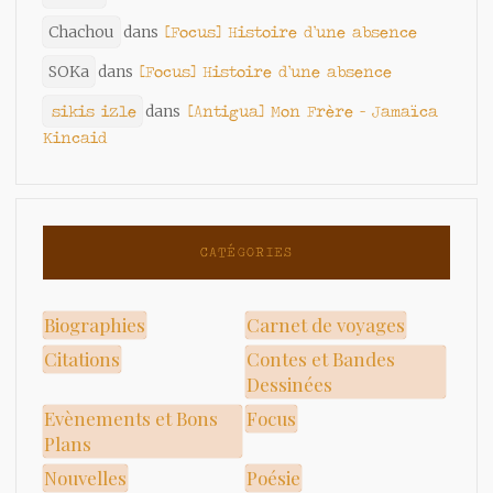
Chachou
dans
[Focus] Histoire d’une absence
SOKa
dans
[Focus] Histoire d’une absence
sikis izle
dans
[Antigua] Mon Frère – Jamaïca
Kincaid
CATÉGORIES
Biographies
Carnet de voyages
Citations
Contes et Bandes
Dessinées
Evènements et Bons
Focus
Plans
Nouvelles
Poésie