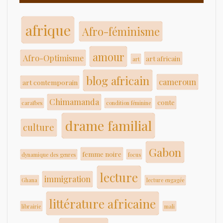
afrique
Afro-féminisme
amour
Afro-Optimisme
art africain
art
blog africain
cameroun
art contemporain
Chimamanda
conte
caraïbes
condition féminine
drame familial
culture
Gabon
femme noire
dynamique des genres
focus
lecture
immigration
Ghana
lecture engagée
littérature africaine
librairie
mali