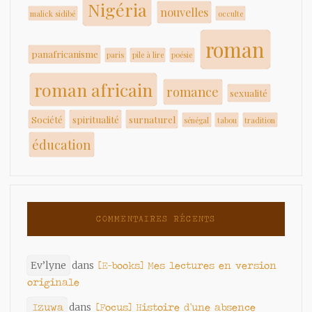
Nigéria
nouvelles
malick sidibé
occulte
roman
panafricanisme
paris
pile à lire
poésie
roman africain
romance
sexualité
Société
spiritualité
surnaturel
sénégal
tabou
tradition
éducation
COMMENTAIRES RÉCENTS
Ev’lyne
dans
[E-books] Mes lectures en version
originale
Izuwa
dans
[Focus] Histoire d’une absence