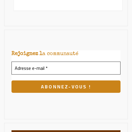
Rejoignez l
a communauté
Adresse
e-
mail
*